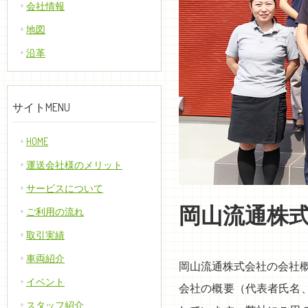
会社情報
地図
沿革
サイトMENU
HOME
運送会社様のメリット
サービスについて
岡山流通株
ご利用の流れ
取引実績
車両紹介
岡山流通株式会社の会社
イベント
会社の概要（代表者氏名
スタッフ紹介